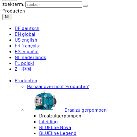
zoekterm:
Producten
NL
DE
deutsch
EN
global
US
english
FR
français
ES
español
NL
nederlands
PL
polski
ZH
中国
Producten
Ga naar overzicht 'Producten'
Draaizuigerpompen
Draaizuigerpompen
Inleiding
BLUEline Nova
BLUEline Legend