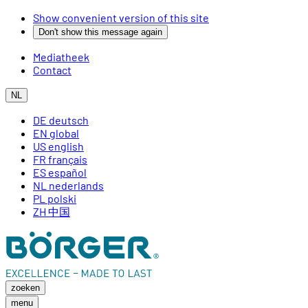
Show convenient version of this site
Don't show this message again
Mediatheek
Contact
NL
DE
deutsch
EN
global
US
english
FR
français
ES
español
NL
nederlands
PL
polski
ZH
中国
zoeken
menu