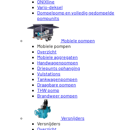
ONIXline
Vario-deksel
Dompelpomp en volledig gedompelde
pompunits
Mobiele pompen
Mobiele pompen
Overzicht
Mobiele aggregaten
Handwagenpompen
Driepunts ophanging
Vulstations
Tankwagenpompen
Draagbare pompen
THW pomp
Brandweer pompen
Versnijders
Versnijders
Overzicht