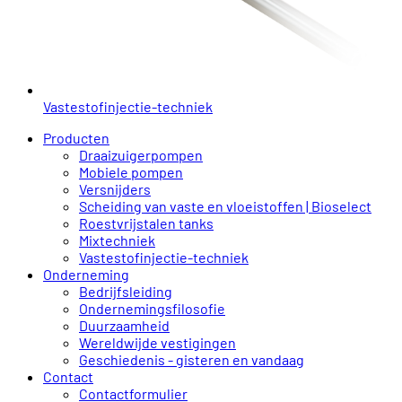
Vastestofinjectie-techniek
Producten
Draaizuigerpompen
Mobiele pompen
Versnijders
Scheiding van vaste en vloeistoffen | Bioselect
Roestvrijstalen tanks
Mixtechniek
Vastestofinjectie-techniek
Onderneming
Bedrijfsleiding
Ondernemingsfilosofie
Duurzaamheid
Wereldwijde vestigingen
Geschiedenis - gisteren en vandaag
Contact
Contactformulier