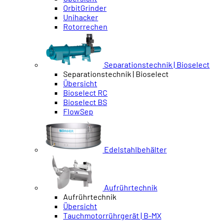
OrbitGrinder
Unihacker
Rotorrechen
Separationstechnik | Bioselect
Separationstechnik | Bioselect
Übersicht
Bioselect RC
Bioselect BS
FlowSep
Edelstahlbehälter
Aufrührtechnik
Aufrührtechnik
Übersicht
Tauchmotorrührgerät | B-MX