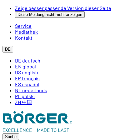
Zeige besser passende Version dieser Seite
Diese Meldung nicht mehr anzeigen
Service
Mediathek
Kontakt
DE
DE
deutsch
EN
global
US
english
FR
français
ES
español
NL
nederlands
PL
polski
ZH
中国
Suche