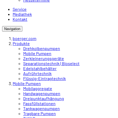
Service
Mediathek
Kontakt
Navigation
boerger.com
Produkte
Drehkolbenpumpen
Mobile Pumpen
Zerkleinerungsgeräte
Separationstechnik | Bioselect
Edelstahlbehälter
Aufrührtechnik
Flüssig-Eintragtechnik
Mobile Pumpen
Mobilaggregate
Handwagenpumpen
Dreipunktaufhängung
Fassfüllstationen
Tankwagenpumpen
Tragbare Pumpen