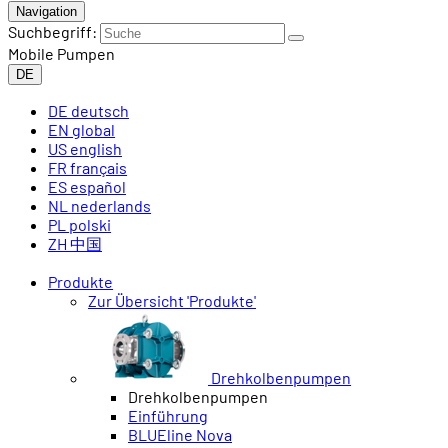
Navigation
Suchbegriff:
Mobile Pumpen
DE
DE
deutsch
EN
global
US
english
FR
français
ES
español
NL
nederlands
PL
polski
ZH
中国
Produkte
Zur Übersicht 'Produkte'
Drehkolbenpumpen
Drehkolbenpumpen
Einführung
BLUEline Nova