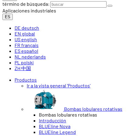
término de búsqueda:
Aplicaciones industriales
ES
DE
deutsch
EN
global
US
english
FR
français
ES
español
NL
nederlands
PL
polski
ZH
中国
Productos
Ir a la vista general 'Productos'
Bombas lobulares rotativas
Bombas lobulares rotativas
Introducción
BLUEline Nova
BLUEline Legend