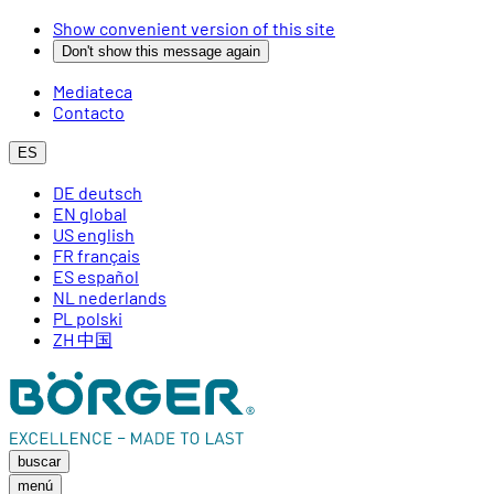
Show convenient version of this site
Don't show this message again
Mediateca
Contacto
ES
DE
deutsch
EN
global
US
english
FR
français
ES
español
NL
nederlands
PL
polski
ZH
中国
buscar
menú