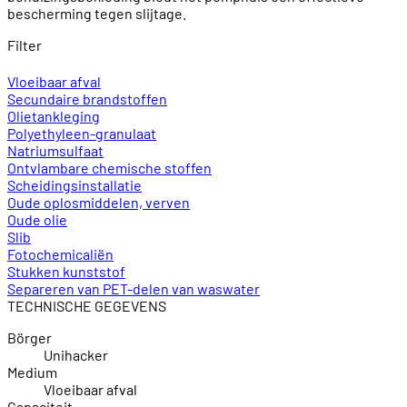
bescherming tegen slijtage.
Filter
Vloeibaar afval
Secundaire brandstoffen
Olietankleging
Polyethyleen-granulaat
Natriumsulfaat
Ontvlambare chemische stoffen
Scheidingsinstallatie
Oude oplosmiddelen, verven
Oude olie
Slib
Fotochemicaliën
Stukken kunststof
Separeren van PET-delen van waswater
TECHNISCHE GEGEVENS
Börger
Unihacker
Medium
Vloeibaar afval
Capaciteit