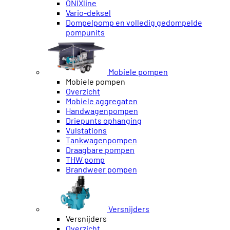
ONIXline
Vario-deksel
Dompelpomp en volledig gedompelde
pompunits
Mobiele pompen
Mobiele pompen
Overzicht
Mobiele aggregaten
Handwagenpompen
Driepunts ophanging
Vulstations
Tankwagenpompen
Draagbare pompen
THW pomp
Brandweer pompen
Versnijders
Versnijders
Overzicht