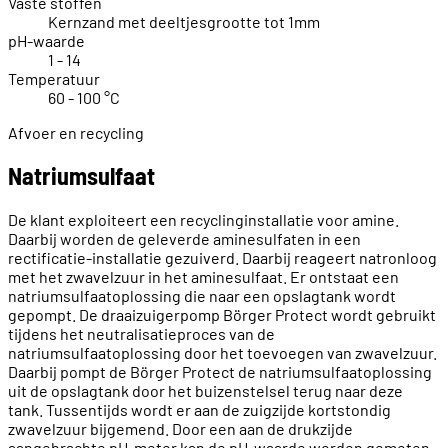
Vaste stoffen
Kernzand met deeltjesgrootte tot 1mm
pH-waarde
1 - 14
Temperatuur
60 - 100 °C
Afvoer en recycling
Natriumsulfaat
De klant exploiteert een recyclinginstallatie voor amine.
Daarbij worden de geleverde aminesulfaten in een
rectificatie-installatie gezuiverd. Daarbij reageert natronloog
met het zwavelzuur in het aminesulfaat. Er ontstaat een
natriumsulfaatoplossing die naar een opslagtank wordt
gepompt. De draaizuigerpomp Börger Protect wordt gebruikt
tijdens het neutralisatieproces van de
natriumsulfaatoplossing door het toevoegen van zwavelzuur.
Daarbij pompt de Börger Protect de natriumsulfaatoplossing
uit de opslagtank door het buizenstelsel terug naar deze
tank. Tussentijds wordt er aan de zuigzijde kortstondig
zwavelzuur bijgemend. Door een aan de drukzijde
aangebrachte pH-meter kan de pH-waarde worden gemeten.