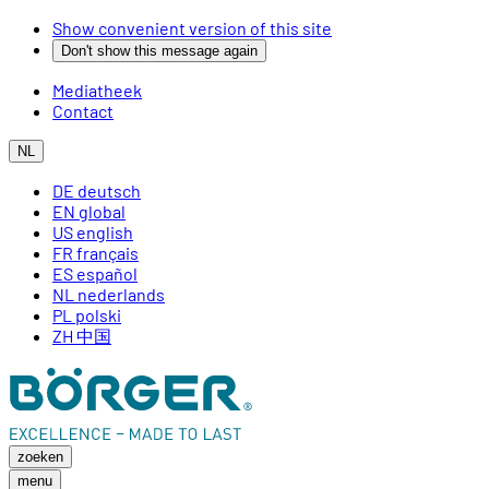
Show convenient version of this site
Don't show this message again
Mediatheek
Contact
NL
DE
deutsch
EN
global
US
english
FR
français
ES
español
NL
nederlands
PL
polski
ZH
中国
zoeken
menu