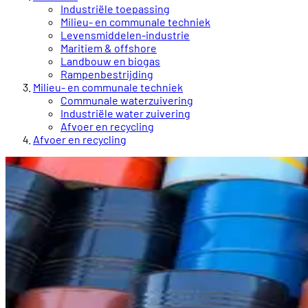
Industriële toepassing
Milieu- en communale techniek
Levensmiddelen-industrie
Maritiem & offshore
Landbouw en biogas
Rampenbestrijding
Milieu- en communale techniek
Communale waterzuivering
Industriële water zuivering
Afvoer en recycling
Afvoer en recycling