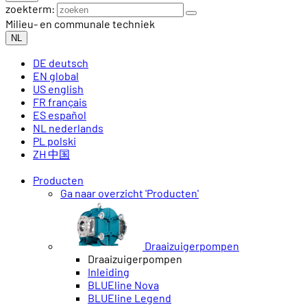
zoekterm:
Milieu- en communale techniek
NL
DE
deutsch
EN
global
US
english
FR
français
ES
español
NL
nederlands
PL
polski
ZH
中国
Producten
Ga naar overzicht 'Producten'
Draaizuigerpompen
Draaizuigerpompen
Inleiding
BLUEline Nova
BLUEline Legend