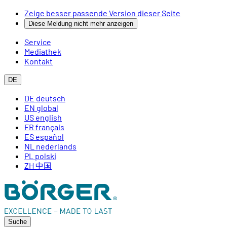
Zeige besser passende Version dieser Seite
Diese Meldung nicht mehr anzeigen
Service
Mediathek
Kontakt
DE
DE
deutsch
EN
global
US
english
FR
français
ES
español
NL
nederlands
PL
polski
ZH
中国
Suche