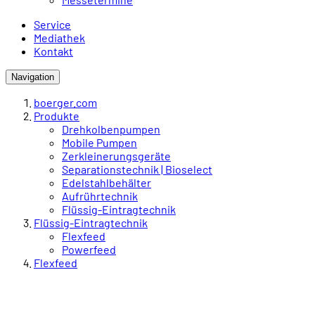
Service
Mediathek
Kontakt
Navigation
boerger.com
Produkte
Drehkolbenpumpen
Mobile Pumpen
Zerkleinerungsgeräte
Separationstechnik | Bioselect
Edelstahlbehälter
Aufrührtechnik
Flüssig-Eintragtechnik
Flüssig-Eintragtechnik
Flexfeed
Powerfeed
Flexfeed