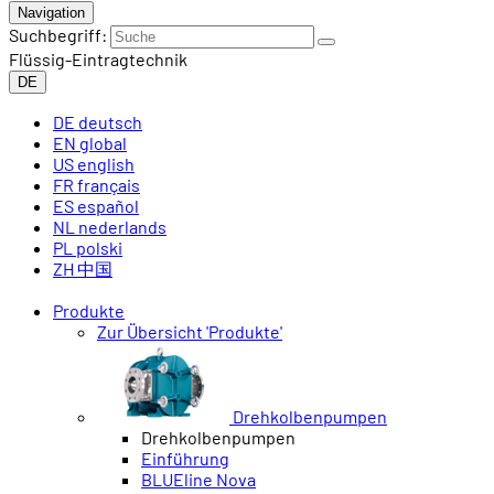
Navigation
Suchbegriff:
Flüssig-Eintragtechnik
DE
DE
deutsch
EN
global
US
english
FR
français
ES
español
NL
nederlands
PL
polski
ZH
中国
Produkte
Zur Übersicht 'Produkte'
Drehkolbenpumpen
Drehkolbenpumpen
Einführung
BLUEline Nova