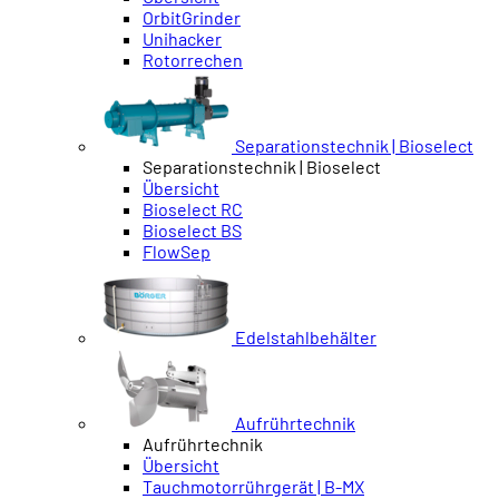
OrbitGrinder
Unihacker
Rotorrechen
Separationstechnik | Bioselect
Separationstechnik | Bioselect
Übersicht
Bioselect RC
Bioselect BS
FlowSep
Edelstahlbehälter
Aufrührtechnik
Aufrührtechnik
Übersicht
Tauchmotorrührgerät | B-MX